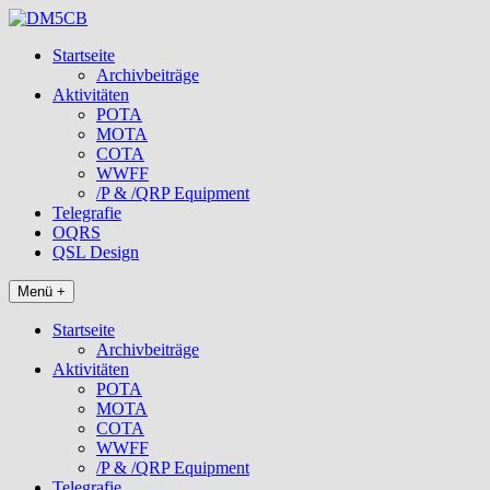
Zum
Inhalt
Startseite
springen
Archivbeiträge
Aktivitäten
POTA
MOTA
COTA
WWFF
/P & /QRP Equipment
Telegrafie
OQRS
QSL Design
Menü +
Startseite
Archivbeiträge
Aktivitäten
POTA
MOTA
COTA
WWFF
/P & /QRP Equipment
Telegrafie