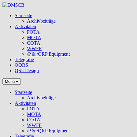
Zum
Inhalt
Startseite
springen
Archivbeiträge
Aktivitäten
POTA
MOTA
COTA
WWFF
/P & /QRP Equipment
Telegrafie
OQRS
QSL Design
Menü +
Startseite
Archivbeiträge
Aktivitäten
POTA
MOTA
COTA
WWFF
/P & /QRP Equipment
Telegrafie