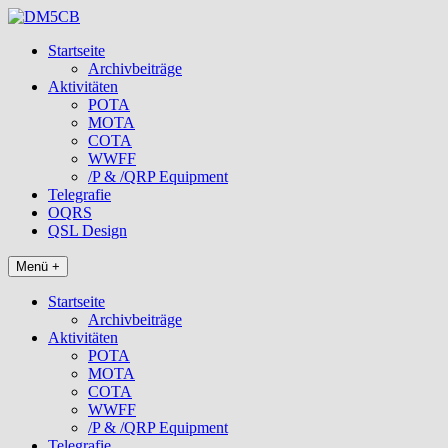
Zum
Inhalt
Startseite
springen
Archivbeiträge
Aktivitäten
POTA
MOTA
COTA
WWFF
/P & /QRP Equipment
Telegrafie
OQRS
QSL Design
Menü +
Startseite
Archivbeiträge
Aktivitäten
POTA
MOTA
COTA
WWFF
/P & /QRP Equipment
Telegrafie