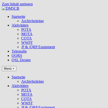
Zum Inhalt springen
Startseite
Archivbeiträge
Aktivitäten
POTA
MOTA
COTA
WWFF
/P & /QRP Equipment
Telegrafie
OQRS
QSL Design
Menü +
Startseite
Archivbeiträge
Aktivitäten
POTA
MOTA
COTA
WWFF
/P & /QRP Equipment